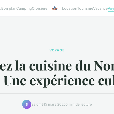
u
Bon plan
Camping
Croisière
Location
Tourisme
Vacance
Vo
VOYAGE
tez la cuisine du No
: Une expérience cu
Salomé
15 mars 2025
5 min de lecture
S