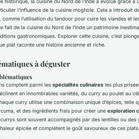
e historique, la cuisine du Nord de l’Inde a évolué grâce à
rticulier l’influence de la cuisine moghole. Cela a introduit 
 comme l’utilisation du tandoor pour cuire les viandes et le
ire fait de la cuisine du Nord de l’Inde un patrimoine inestim
raditions gastronomiques. Explorer cette cuisine, c’est plong
e plat raconte une histoire ancienne et riche.
ématiques à déguster
mblématiques
ens comptent parmi les
spécialités culinaires
les plus prisée
déclinent en innombrables variétés, du curry au poulet au c
haque curry utilise une combinaison unique d’épices, telle 
rcuma, et des ingrédients frais pour créer une
exploration c
 currys sont souvent accompagnés par des lentilles ou des 
chaleur épicée et complètent le goût savoureux de ces plats