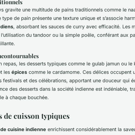
itionnels
s gravite une multitude de pains traditionnels comme le naan,
 type de pain présente une texture unique et s’associe ha
ndiens
, absorbant les sauces de curry avec efficacité. Les
 l’utilisation du tandoor ou la simple poêle, conférant aux p
llante.
incontournables
n repas, les desserts typiques comme le gulab jamun ou le 
et les
épices
comme le cardamome. Ces délices occupent u
s festivals et des célébrations, apportant une douceur qui é
nce des desserts dans la société indienne est indéniable, tr
elle à chaque bouchée.
 de cuisson typiques
de cuisine indienne
enrichissent considérablement la saveur