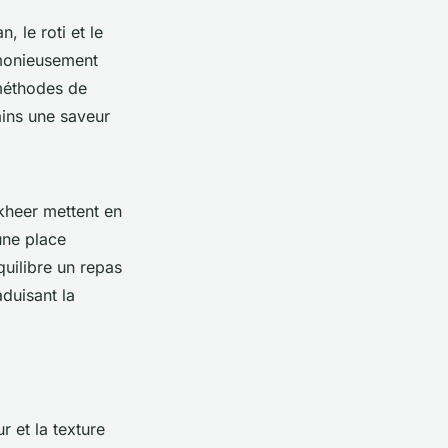
 le roti et le
rmonieusement
 méthodes de
ains une saveur
kheer mettent en
ne place
quilibre un repas
aduisant la
 et la texture