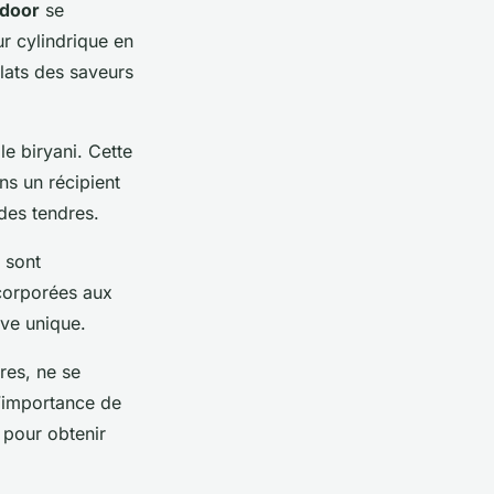
ndoor
se
ur cylindrique en
lats des saveurs
le biryani. Cette
ns un récipient
des tendres.
 sont
ncorporées aux
ive unique.
res, ne se
l’importance de
pour obtenir