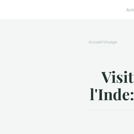
Act
Accueil
›
Voyage
Visi
l'Inde