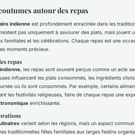
 coutumes autour des repas
naire indienne
est profondément enracinée dans les traditions 
sistent pas uniquement à savourer des plats, mais jouent un
s familiales et les célébrations. Chaque repas est une occas
des moments précieux.
des repas
 indienne
, les repas sont souvent perçus comme un acte sa
euses influencent les plats consommés, les ingrédients chois
urnée où ils sont consommés. Par exemple, certains alimen
ant les festivités religieuses, faire de chaque repas une exp
stronomique
enrichissante.
ébrations
ulinaires
varient selon les régions, mais un aspect commun 
Des traditionnelles fêtes familiales aux larges festins organi