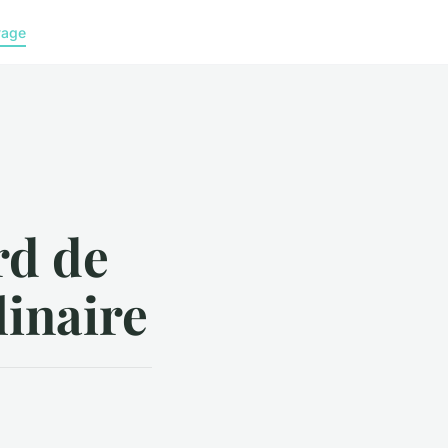
yage
rd de
linaire