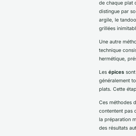
de chaque plat d
distingue par son
argile, le tando
grillées inimitab
Une autre méth
technique consis
hermétique, prés
Les
épices
sont 
généralement tor
plats. Cette éta
Ces méthodes de
contentent pas d
la préparation mi
des résultats au