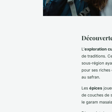
Découverte
L’
exploration cu
de traditions. C
sous-région aya
pour ses riches
au safran.
Les
épices
jouen
de couches de s
le garam masala 