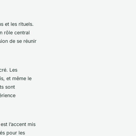
et les rituels.
 rôle central
ion de se réunir
cré. Les
is, et même le
ts sont
érience
est l’accent mis
sés pour les