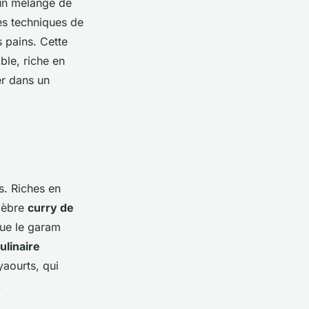
 un mélange de
des techniques de
s pains. Cette
able, riche en
er dans un
s. Riches en
élèbre
curry de
que le garam
ulinaire
yaourts, qui
.